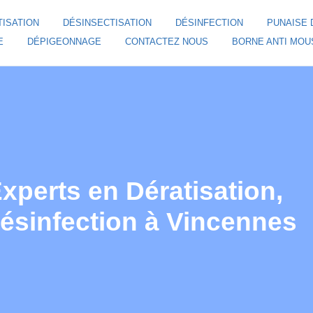
TISATION
DÉSINSECTISATION
DÉSINFECTION
PUNAISE 
E
DÉPIGEONNAGE
CONTACTEZ NOUS
BORNE ANTI MOU
perts en Dératisation,
Désinfection à Vincennes