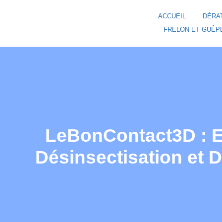
ACCUEIL
DÉRA
FRELON ET GUÊP
LeBonContact3D : Ex
Désinsectisation et 