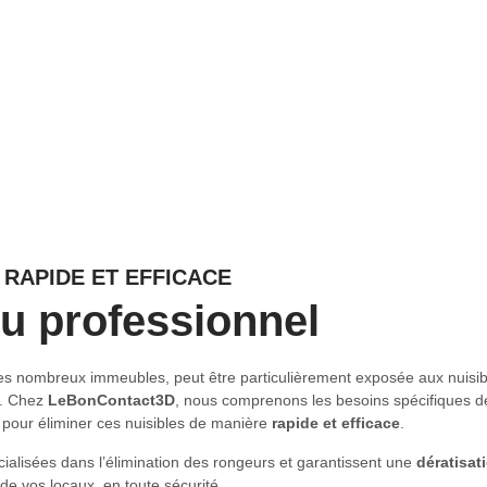
 RAPIDE ET EFFICACE
ou professionnel
 ses nombreux immeubles, peut être particulièrement exposée aux nuisib
it. Chez
LeBonContact3D
, nous comprenons les besoins spécifiques d
e pour éliminer ces nuisibles de manière
rapide et efficace
.
ialisées dans l’élimination des rongeurs et garantissent une
dératisat
de vos locaux, en toute sécurité.